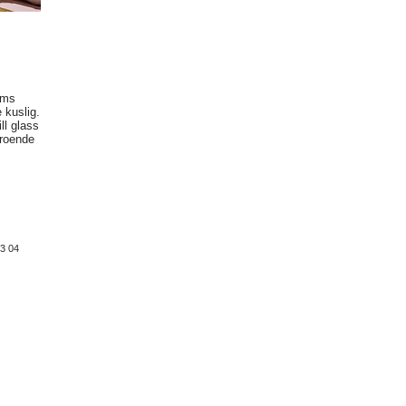
mms
 kuslig.
ll glass
eroende
63 04