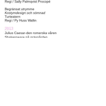
Regi / Sally Palmqvist Procopé
Begränsat utrymme
Kostymdesign och sömnad
Turteatern
Regi / Py Huss Wallin
2013
Julius Caesar-den romerska våren
Shakespeare på gräsgården
Kostymdesign och sömnad
Regi / Monica Almqvist Lovén
2012
Orfeus
Orionteatern
Kostymdesign och sömnad
Regi / Sally palmqvist Procopé
Skattjakten
Orionteatern
Kostymdesign och sömnad
Regi / Sally Palmqvist procopé
Gåsen
Turteatern