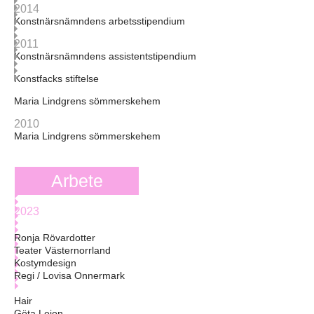
2014
Konstnärsnämndens arbetsstipendium
2011
Konstnärsnämndens assistentstipendium
Konstfacks stiftelse
Maria Lindgrens sömmerskehem
2010
Maria Lindgrens sömmerskehem
Arbete
2023
Ronja Rövardotter
Teater Västernorrland
Kostymdesign
Regi / Lovisa Onnermark
Hair
Göta Lejon