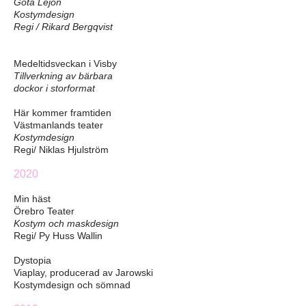
Göta Lejon
Kostymdesign
Regi / Rikard Bergqvist
Medeltidsveckan i Visby
Tillverkning av bärbara
dockor i storformat
Här kommer framtiden
Västmanlands teater
Kostymdesign
Regi/ Niklas Hjulström
2020
Min häst
Örebro Teater
Kostym
och maskdesign
Regi/ Py Huss Wallin
Dystopia
Viaplay, producerad av Jarowski
Kostymdesign och sömnad