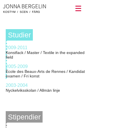
JONNA BERGELIN
KOSTYM / SCEN / FÄRG
Studier
2009-2011
Konstfack / Master / Textile in the expanded
field
2005-2009
Ecole des Beaux-Arts de Rennes / Kandidat
examen / Fri konst
2003-2004
Nyckelviksskolan / Allmän linje
Stipendier